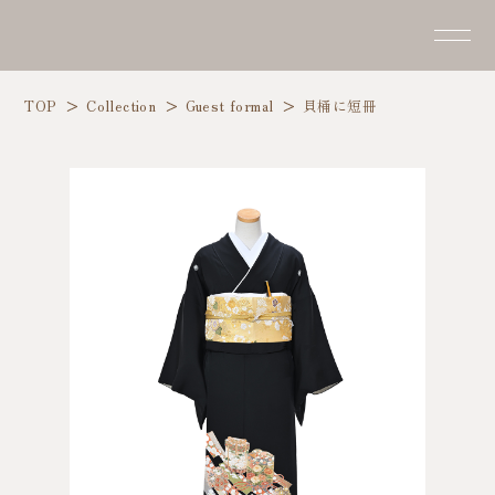
TOP
Collection
Guest formal
貝桶に短冊