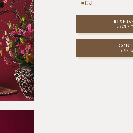
色打掛
RESERV
ご試着・
CONT
お問い