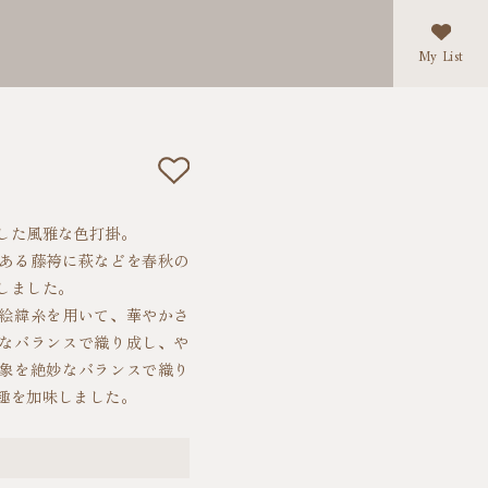
My List
した風雅な色打掛。
ある藤袴に萩などを春秋の
しました。
絵緯糸を用いて、華やかさ
なバランスで織り成し、や
象を絶妙なバランスで織り
趣を加味しました。