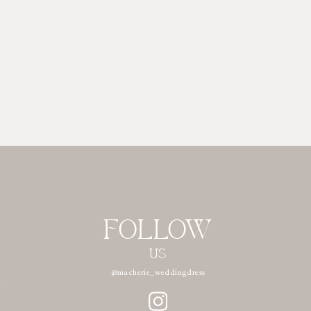
FOLLOW
US
n
@macherie_weddingdress