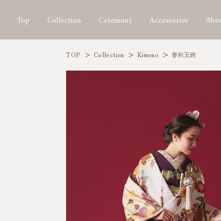
Top
Collection
Ceremony
Accessories
Abou
TOP
Collection
Kimono
春秋玉映