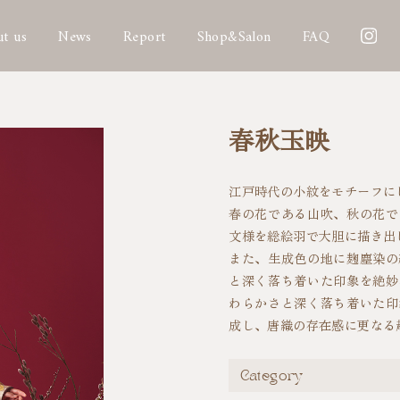
t us
News
Report
Shop&Salon
FAQ
春秋玉映
江戸時代の小紋をモチーフに
春の花である山吹、秋の花で
文様を総絵羽で大胆に描き出
また、生成色の地に麹塵染の
と深く落ち着いた印象を絶妙
わらかさと深く落ち着いた印
成し、唐織の存在感に更なる
Category