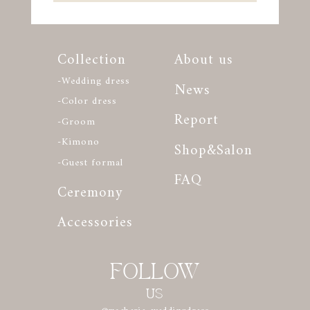
Collection
About us
-Wedding dress
News
-Color dress
Report
-Groom
-Kimono
Shop&Salon
-Guest formal
FAQ
Ceremony
Accessories
FOLLOW
US
@macherie_weddingdress