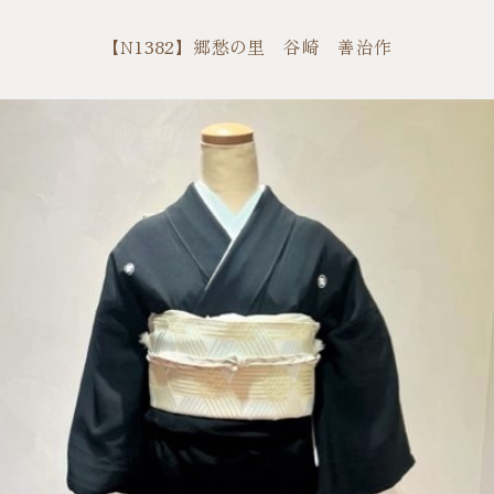
【N1382】郷愁の里 谷崎 善治作