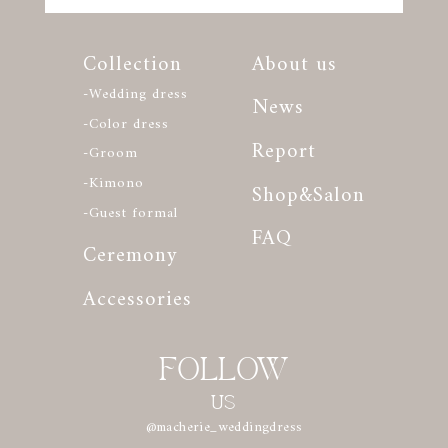
Collection
About us
-Wedding dress
News
-Color dress
Report
-Groom
-Kimono
Shop&Salon
-Guest formal
FAQ
Ceremony
Accessories
FOLLOW
US
@macherie_weddingdress