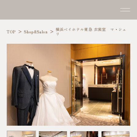
横浜ベイホテル東急 衣裳室 マ・シェ
TOP
Shop&Salon
リ