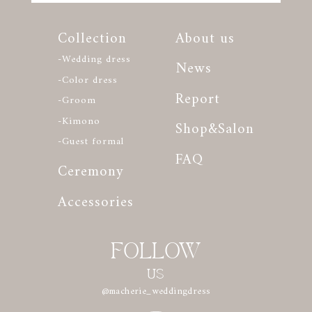
Collection
About us
-Wedding dress
News
-Color dress
Report
-Groom
-Kimono
Shop&Salon
-Guest formal
FAQ
Ceremony
Accessories
FOLLOW
US
@macherie_weddingdress