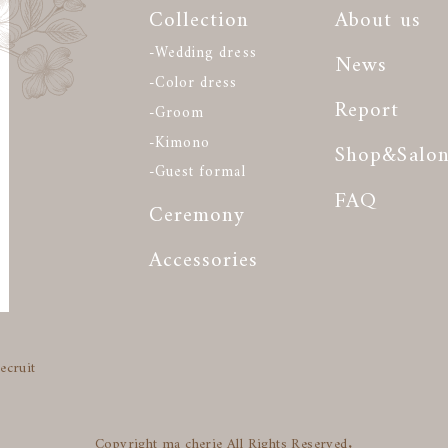
Collection
About us
-Wedding dress
News
-Color dress
Report
-Groom
-Kimono
Shop&Salo
-Guest formal
FAQ
Ceremony
Accessories
ecruit
Copyright ma cherie All Rights Reserved.