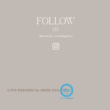
FOLLOW
US
n
@macherie_weddingdress
LOVE WEDDING by DRESS HOLIC