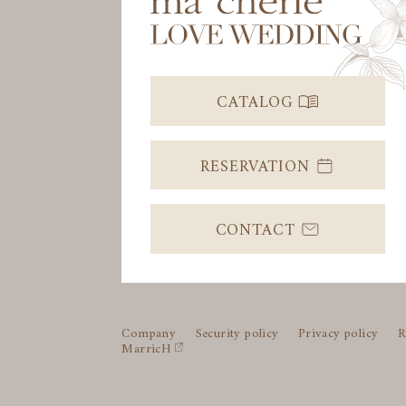
CATALOG
RESERVATION
CONTACT
Company
Security policy
Privacy policy
R
MarricH