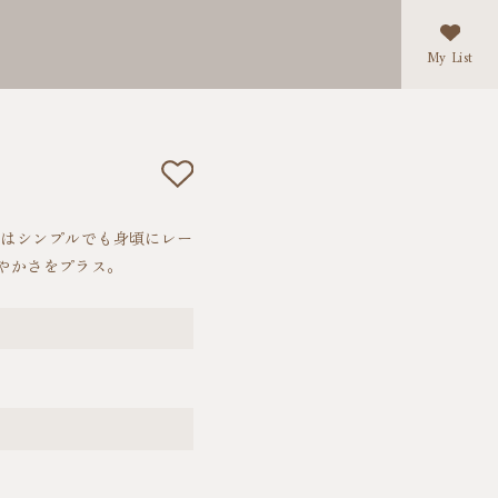
My List
トはシンプルでも身頃にレー
やかさをプラス。