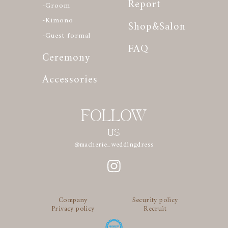
Report
-Groom
-Kimono
Shop&Salon
-Guest formal
FAQ
Ceremony
Accessories
FOLLOW
US
@macherie_weddingdress
Company
Security policy
Privacy policy
Recruit